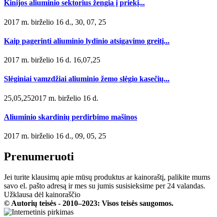
Kinijos aliuminio sektorius žengia į priekį...
2017 m. birželio 16 d., 30, 07, 25
Kaip pagerinti aliuminio lydinio atsigavimo greitį...
2017 m. birželio 16 d. 16,07,25
Slėginiai vamzdžiai aliuminio žemo slėgio kasečių...
25,05,252017 m. birželio 16 d.
Aliuminio skardinių perdirbimo mašinos
2017 m. birželio 16 d., 09, 05, 25
Prenumeruoti
Jei turite klausimų apie mūsų produktus ar kainoraštį, palikite mums
savo el. pašto adresą ir mes su jumis susisieksime per 24 valandas.
Užklausa dėl kainoraščio
© Autorių teisės - 2010–2023: Visos teisės saugomos.