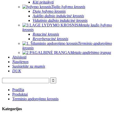
Kiti pritaikyti
Tiglio lydymo krosnis
Dujų lydymo krosnis
Aukšto dažnio indukcinė krosnis
Vidutinio dažnio indukcinė krosnis
Metalų laužo lydymo
krosnis
Rotacinė krosnis
Reverberacinė krosnis
Terminio apdorojimo
krosnis
Metalo apdirbimo įranga
Atsisiųsti
Naujienos
Susisiekite su mumis
DUK
Pradžia
Produktai
Terminio apdorojimo krosnis
Kategorijos