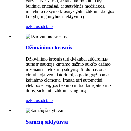
vaizdą. Nesvarbu, ar tai automobilių dalys,
buitiniai prietaisai, ar statybinės medžiagos,
miltelinio dažymo krosnys gali užtikrinti dangos
kokybę ir gamybos efektyvumą.
užklausa
detalė
Džiovinimo krosnis
Džiovinimo krosnis turi dvigubai atidaromas
duris ir naudoja kintamo dažnio aukšto dažnio
rezonansinį elektrinį šildymą. Šildomas oras
cirkuliuoja ventiliatoriumi, o po to grąžinamas į
kaitinimo elementą. Įranga turi automatinį
elektros energijos tiekimo nutraukimą atidarius
duris, siekiant užtikrinti saugumą.
užklausa
detalė
Samčių šildytuvai