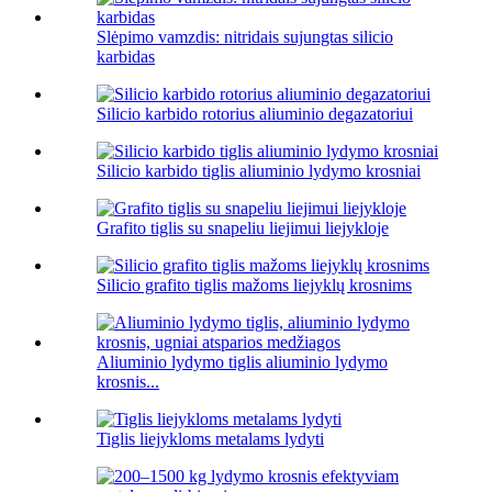
Slėpimo vamzdis: nitridais sujungtas silicio
karbidas
Silicio karbido rotorius aliuminio degazatoriui
Silicio karbido tiglis aliuminio lydymo krosniai
Grafito tiglis su snapeliu liejimui liejykloje
Silicio grafito tiglis mažoms liejyklų krosnims
Aliuminio lydymo tiglis aliuminio lydymo
krosnis...
Tiglis liejykloms metalams lydyti