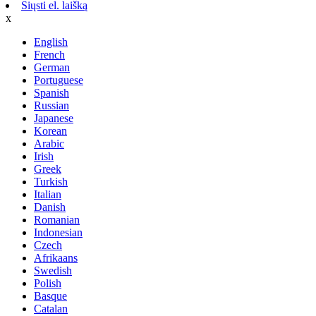
Siųsti el. laišką
x
English
French
German
Portuguese
Spanish
Russian
Japanese
Korean
Arabic
Irish
Greek
Turkish
Italian
Danish
Romanian
Indonesian
Czech
Afrikaans
Swedish
Polish
Basque
Catalan