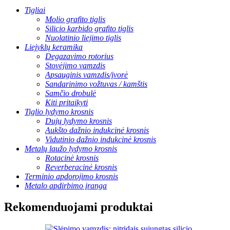
Tigliai
Molio grafito tiglis
Silicio karbido grafito tiglis
Nuolatinio liejimo tiglis
Liejyklų keramika
Degazavimo rotorius
Stovėjimo vamzdis
Apsauginis vamzdis/įvorė
Sandarinimo vožtuvas / kamštis
Samčio drobulė
Kiti pritaikyti
Tiglio lydymo krosnis
Dujų lydymo krosnis
Aukšto dažnio indukcinė krosnis
Vidutinio dažnio indukcinė krosnis
Metalų laužo lydymo krosnis
Rotacinė krosnis
Reverberacinė krosnis
Terminio apdorojimo krosnis
Metalo apdirbimo įranga
Rekomenduojami produktai