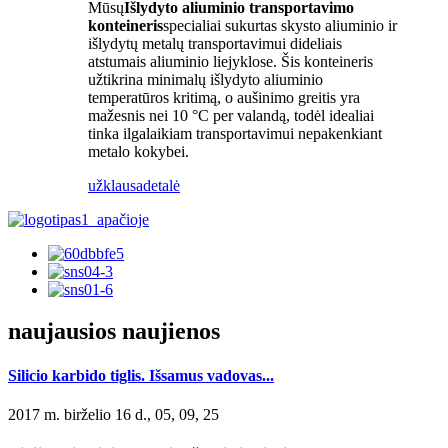
Mūsų
Išlydyto aliuminio transportavimo
konteineris
specialiai sukurtas skysto aliuminio ir
išlydytų metalų transportavimui dideliais
atstumais aliuminio liejyklose. Šis konteineris
užtikrina minimalų išlydyto aliuminio
temperatūros kritimą, o aušinimo greitis yra
mažesnis nei 10 °C per valandą, todėl idealiai
tinka ilgalaikiam transportavimui nepakenkiant
metalo kokybei.
užklausa
detalė
naujausios naujienos
Silicio karbido tiglis. Išsamus vadovas...
2017 m. birželio 16 d., 05, 09, 25