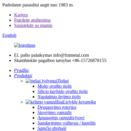
Padedame pasauliui augti nuo 1983 m.
Karjera
Pateikite atsiliepimą
Susisiekite su mumis
English
El. pašto palaikymas
info@futmetal.com
Skambinkite pagalbos tarnybai
+86-15726878155
Pradžia
Produktai
Tigliai
Molio grafito tiglis
Silicio karbido grafito tiglis
Nuolatinio liejimo tiglis
Liejyklų keramika
Degazavimo rotorius
Stovėjimo vamzdis
Apsauginis vamzdis/įvorė
Sandarinimo vožtuvas / kamštis
Samčio drobulė