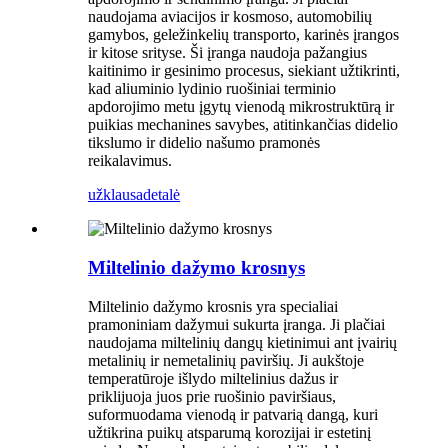
naudojama aviacijos ir kosmoso, automobilių
gamybos, geležinkelių transporto, karinės įrangos
ir kitose srityse. Ši įranga naudoja pažangius
kaitinimo ir gesinimo procesus, siekiant užtikrinti,
kad aliuminio lydinio ruošiniai terminio
apdorojimo metu įgytų vienodą mikrostruktūrą ir
puikias mechanines savybes, atitinkančias didelio
tikslumo ir didelio našumo pramonės
reikalavimus.
užklausa
detalė
Miltelinio dažymo krosnys
Miltelinio dažymo krosnis yra specialiai
pramoniniam dažymui sukurta įranga. Ji plačiai
naudojama miltelinių dangų kietinimui ant įvairių
metalinių ir nemetalinių paviršių. Ji aukštoje
temperatūroje išlydo miltelinius dažus ir
priklijuoja juos prie ruošinio paviršiaus,
suformuodama vienodą ir patvarią dangą, kuri
užtikrina puikų atsparumą korozijai ir estetinį