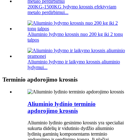
200KG-1500KG lydymo krosnis efektyviam
metalo perdirbimui...
Aliuminio lydymo krosnis nuo 200 kg iki 2 tonų
talpos
Aliuminio lydymo ir laikymo krosnis aliuminio
lydymui...
Terminio apdorojimo krosnis
Aliuminio lydinio terminio
apdorojimo krosnis
Aliuminio lydinio gesinimo krosnis yra specialiai
sukurta didelių ir vidutinio dydžio aliuminio
lydinių gaminių komponentams terminio
apdorojimo ir sendinimo įranga. Ji plačiai